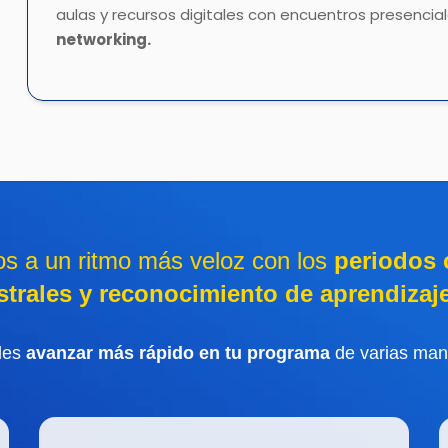
aulas y recursos digitales con encuentros presenci
networking.
ios a un ritmo más veloz con los
periodos c
strales y reconocimiento de aprendizaje
des
avanzar más rápido en tu programa
de varias man