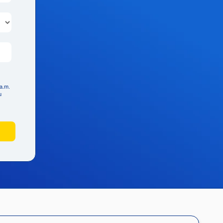
 a.m.
u