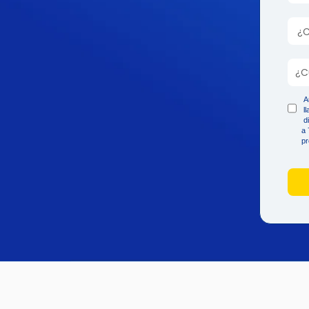
A
l
d
a 
pr