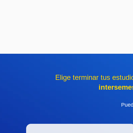
Elige terminar tus estud
interseme
Pue