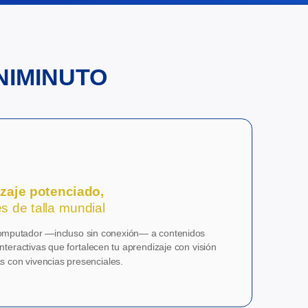
UNIMINUTO
izaje potenciado,
es de talla mundial
computador —incluso sin conexión— a contenidos
nteractivas que fortalecen tu aprendizaje con visión
P
s con vivencias presenciales.
p