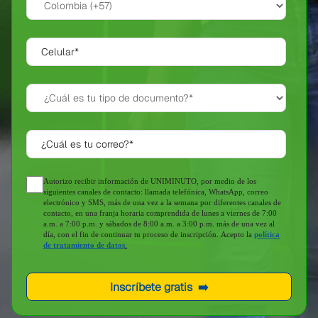
Autorizo recibir información de UNIMINUTO, por medio de los
siguientes canales de contacto: llamada telefónica, WhatsApp, correo
electrónico y SMS, más de una vez a la semana por diferentes canales de
contacto, en una franja horaria comprendida de lunes a viernes de 7:00
a.m. a 7:00 p.m. y sábados de 8:00 a.m. a 3:00 p.m. más de una vez al
día, con el fin de continuar tu proceso de inscripción. Acepto la
política
de tratamiento de datos
.